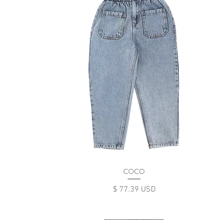
COCO
Цена
$ 77.39 USD