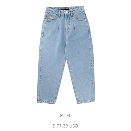
JANEL
Цена
$ 77.39 USD