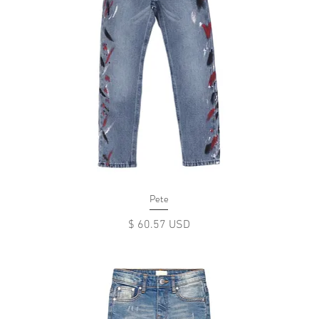
Pete
Цена
$ 60.57 USD