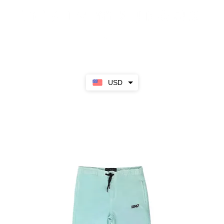
Sale
SS23
Girls
Boys
About
USD