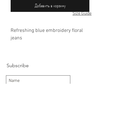
Добавить в корзину
Size Guide
Refreshing blue embroidery floral
jeans
100% cotton
Subscribe
Subscribe Now
Delivery/Returns
Contact