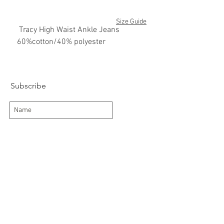
Size Guide
Tracy High Waist Ankle Jeans
60%cotton/40% polyester
Subscribe
Subscribe Now
Delivery/Returns
Contact
About Us