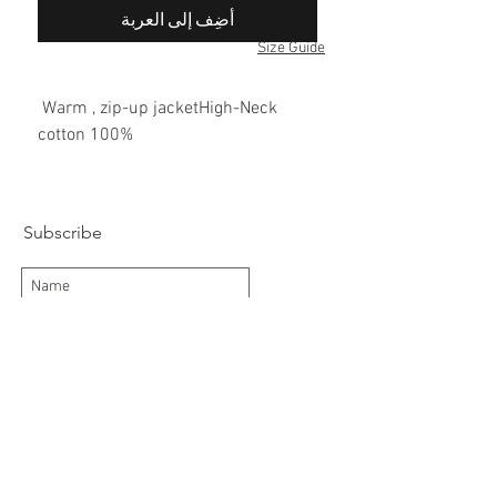
أضِف إلى العربة
Size Guide
Warm , zip-up jacketHigh-Neck
100% cotton
Subscribe
Subscribe Now
Delivery/Returns
Contact