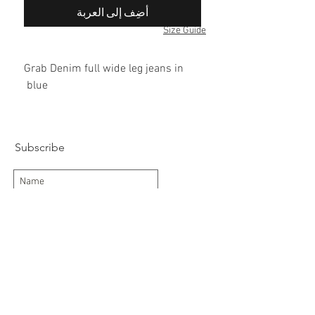
أضِف إلى العربة
Size Guide
Grab Denim full wide leg jeans in
blue
100% cotton
Subscribe
Subscribe Now
Delivery/Returns
Contact